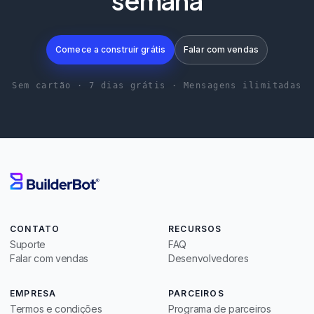
semana
Comece a construir grátis
Falar com vendas
Sem cartão · 7 dias grátis · Mensagens ilimitadas
CONTATO
RECURSOS
Suporte
FAQ
Falar com vendas
Desenvolvedores
EMPRESA
PARCEIROS
Termos e condições
Programa de parceiros