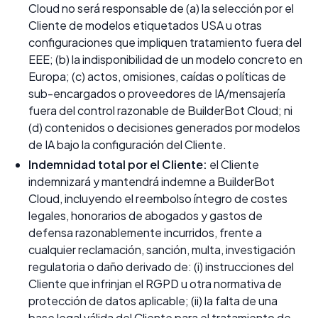
Cloud no será responsable de (a) la selección por el
Cliente de modelos etiquetados USA u otras
configuraciones que impliquen tratamiento fuera del
EEE; (b) la indisponibilidad de un modelo concreto en
Europa; (c) actos, omisiones, caídas o políticas de
sub-encargados o proveedores de IA/mensajería
fuera del control razonable de BuilderBot Cloud; ni
(d) contenidos o decisiones generados por modelos
de IA bajo la configuración del Cliente.
Indemnidad total por el Cliente:
el Cliente
indemnizará y mantendrá indemne a BuilderBot
Cloud, incluyendo el reembolso íntegro de costes
legales, honorarios de abogados y gastos de
defensa razonablemente incurridos, frente a
cualquier reclamación, sanción, multa, investigación
regulatoria o daño derivado de: (i) instrucciones del
Cliente que infrinjan el RGPD u otra normativa de
protección de datos aplicable; (ii) la falta de una
base legal válida del Cliente para el tratamiento de