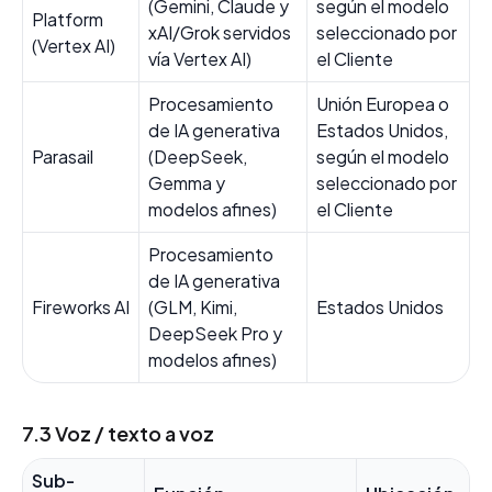
(Gemini, Claude y
según el modelo
Platform
xAI/Grok servidos
seleccionado por
(Vertex AI)
vía Vertex AI)
el Cliente
Procesamiento
Unión Europea o
de IA generativa
Estados Unidos,
Parasail
(DeepSeek,
según el modelo
Gemma y
seleccionado por
modelos afines)
el Cliente
Procesamiento
de IA generativa
Fireworks AI
(GLM, Kimi,
Estados Unidos
DeepSeek Pro y
modelos afines)
7.3 Voz / texto a voz
Sub-