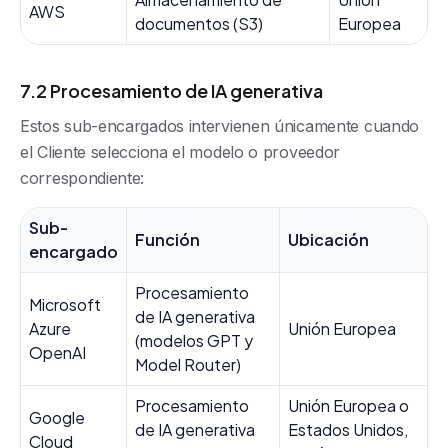
AWS
documentos (S3)
Europea
7.2 Procesamiento de IA generativa
Estos sub-encargados intervienen únicamente cuando
el Cliente selecciona el modelo o proveedor
correspondiente:
Sub-
Función
Ubicación
encargado
Procesamiento
Microsoft
de IA generativa
Azure
Unión Europea
(modelos GPT y
OpenAI
Model Router)
Procesamiento
Unión Europea o
Google
de IA generativa
Estados Unidos,
Cloud