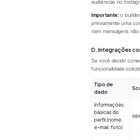
audiências no Instag
Importante:
o builde
previamente uma con
nem mensagens não r
D. Integrações co
Se você decidir cone
funcionalidade solicit
Tipo de
Sc
dado
Informações
básicas do
op
perfil (nome,
e-mail, foto)