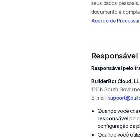
seus dados pessoais
documento é comple
Acordo de Processa
Responsável 
Responsável pelo t
BuilderBot Cloud, L
1111b South Governo
E-mail:
support@buil
Quando você cria u
responsável
pelo
configuração da p
Quando você utiliz