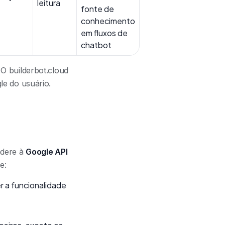
leitura
fonte de
conhecimento
em fluxos de
chatbot
. O builderbot.cloud
le do usuário.
adere à
Google API
e:
 a funcionalidade