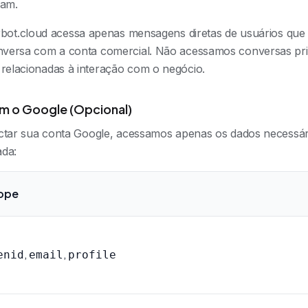
ram.
rbot.cloud acessa apenas mensagens diretas de usuários que 
versa com a conta comercial. Não acessamos conversas priv
elacionadas à interação com o negócio.
m o Google (Opcional)
ctar sua conta Google, acessamos apenas os dados necessár
ada:
ope
,
,
enid
email
profile