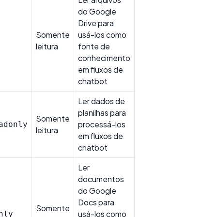
do Google
Drive para
Somente
usá-los como
leitura
fonte de
conhecimento
em fluxos de
chatbot
Ler dados de
planilhas para
Somente
processá-los
adonly
leitura
em fluxos de
chatbot
Ler
documentos
do Google
Docs para
Somente
usá-los como
nly