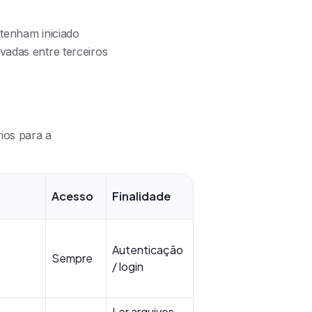
tenham iniciado
adas entre terceiros
ios para a
Acesso
Finalidade
Autenticação
Sempre
/ login
Ler arquivos