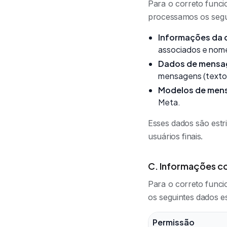
Para o correto func
processamos os segui
Informações da 
associados e nome
Dados de mensa
mensagens (texto,
Modelos de men
Meta.
Esses dados são estr
usuários finais.
C. Informações co
Para o correto func
os seguintes dados e
Permissão