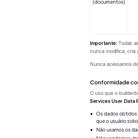
(documentos)
Importante:
Todas as
nunca modifica, cria
Nunca acessamos dad
Conformidade com 
O uso que o builderb
Services User Data 
Os dados obtidos 
que o usuário soli
Não usamos os dad