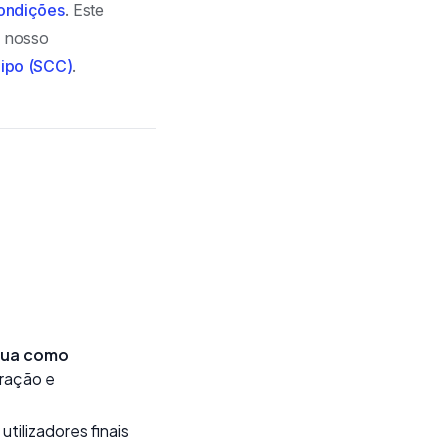
ondições
. Este
o nosso
Tipo (SCC)
.
tua como
uração e
tilizadores finais