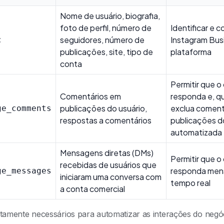
Nome de usuário, biografia,
foto de perfil, número de
Identificar e c
seguidores, número de
Instagram Bus
c
publicações, site, tipo de
plataforma
conta
Permitir que o 
Comentários em
responda e, q
publicações do usuário,
exclua coment
ge_comments
respostas a comentários
publicações d
automatizada
Mensagens diretas (DMs)
Permitir que o
recebidas de usuários que
responda men
ge_messages
iniciaram uma conversa com
tempo real
a conta comercial
itamente necessários para automatizar as interações do neg