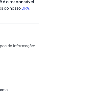
ê é o responsável
mos do nosso
.
DPA
ipos de informação:
orma.