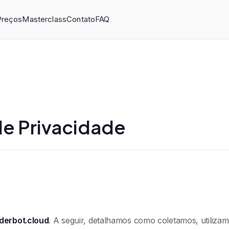
Preços
Masterclass
Contato
FAQ
 de Privacidade
lderbot.cloud
. A seguir, detalhamos como coletamos, utiliza